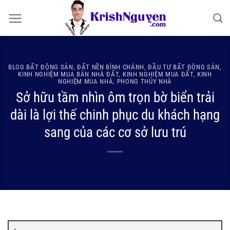
Bỏ
qua
nội
dung
BLOG BẤT ĐỘNG SẢN
,
ĐẤT NỀN BÌNH CHÁNH
,
ĐẦU TƯ BẤT ĐỘNG SẢN
,
KINH NGHIỆM MUA BÁN NHÀ ĐẤT
,
KINH NGHIỆM MUA ĐẤT
,
KINH
NGHIỆM MUA NHÀ
,
PHONG THỦY NHÀ
Sở hữu tầm nhìn ôm trọn bờ biển trải
dài là lợi thế chinh phục du khách hạng
sang của các cơ sở lưu trú