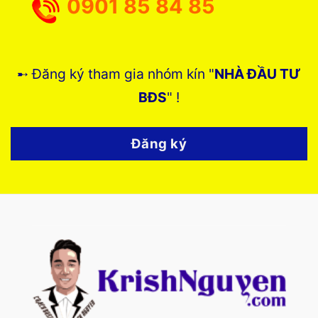
0901 85 84 85
➸ Đăng ký tham gia nhóm kín "
NHÀ ĐẦU TƯ
BĐS
" !
Đăng ký