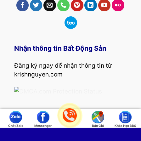
Nhận thông tin Bất Động Sản
Đăng ký ngay để nhận thông tin từ
krishnguyen.com
Copyright 2026 ©
Coach Business Krish Nguyễn
Chát Zalo
Messenger
Báo Giá
Khóa Học BĐS
| Kênh tổng hợp bí quyết mua bán, đầu tư bất
động sản