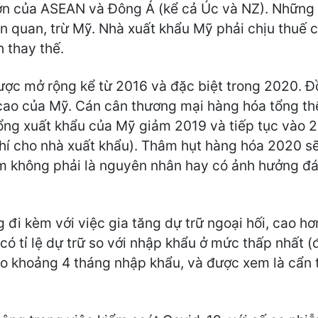
lớn của ASEAN và Đông Á (kể cả Úc và NZ). Những 
iên quan, trừ Mỹ. Nhà xuất khẩu Mỹ phải chịu thuế 
 thay thế.
ược mở rộng kể từ 2016 và đặc biệt trong 2020. Đ
 cao của Mỹ. Cán cân thương mại hàng hóa tổng th
ổng xuất khẩu của Mỹ giảm 2019 và tiếp tục vào 
hí cho nhà xuất khẩu). Thâm hụt hàng hóa 2020 sẽ
m không phải là nguyên nhân hay có ảnh hưởng đá
g đi kèm với việc gia tăng dự trữ ngoại hối, cao hơ
có tỉ lệ dự trữ so với nhập khẩu ở mức thấp nhất 
vào khoảng 4 tháng nhập khẩu, và được xem là cẩn t