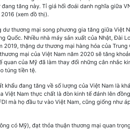
đang tăng này. Tỉ giá hối đoái danh nghĩa giữa 
ừ 2016 (xem đồ thị).
g dư thương mại song phương gia tăng giữa Việt 
ung Quốc. Nhiều nhà máy sản xuất của Nhật, Đài L
 2019, thặng dư thương mại hàng hóa của Trung Q
 thương mại của Việt Nam năm 2020 sẽ tăng khoản
 quan của Mỹ đã làm thay đổi những cân nhắc kinh
 túng tiền tệ.
uất khẩu đang tăng về số lượng của Việt Nam là khá
a Việt Nam thực chất là đòn kinh tế đánh lên đồng
a FDI mà họ đầu tư vào Việt Nam, cũng giống như á
ông có Mỹ), đạt thỏa thuận thương mại quan trọng