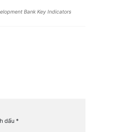
velopment Bank Key Indicators
nh dấu
*