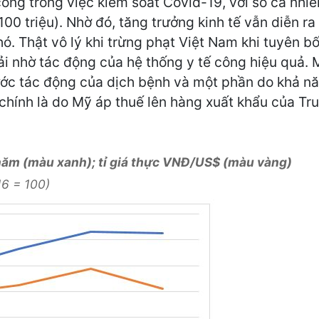
ông trong việc kiểm soát Covid-19, với số ca nhiễ
00 triệu). Nhờ đó, tăng trưởng kinh tế vẫn diễn ra
. Thật vô lý khi trừng phạt Việt Nam khi tuyên bố 
i nhờ tác động của hệ thống y tế công hiệu quả. 
ước tác động của dịch bệnh và một phần do khả nă
chính là do Mỹ áp thuế lên hàng xuất khẩu của Tru
năm (màu xanh); tỉ giá thực VNĐ/US$ (màu vàng)
16 = 100)