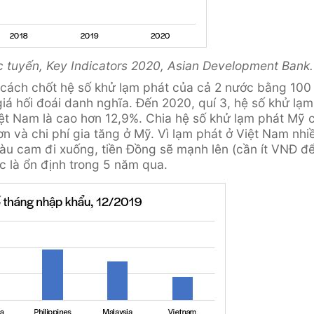
ực tuyến, Key Indicators 2020, Asian Development Bank
g cách chốt hệ số khử lạm phát của cả 2 nước bằng 100 
iá hối đoái danh nghĩa. Đến 2020, quí 3, hệ số khử lạ
ệt Nam là cao hơn 12,9%. Chia hệ số khử lạm phát Mỹ ch
 và chi phí gia tăng ở Mỹ. Vì lạm phát ở Việt Nam nhi
màu cam đi xuống, tiền Đồng sẽ mạnh lên (cần ít VNĐ đ
ực là ổn định trong 5 năm qua.