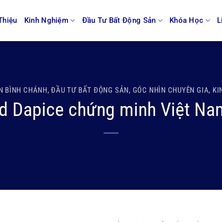
Thiệu
Kinh Nghiệm
Đầu Tư Bất Động Sản
Khóa Học
L
N BÌNH CHÁNH
,
ĐẦU TƯ BẤT ĐỘNG SẢN
,
GÓC NHÌN CHUYÊN GIA
,
KI
d Dapice chứng minh Việt Nam