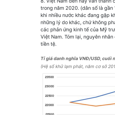
8. Việt Nam đến nay vẫn thành c
trong năm 2020. (dân số là gần 1
khi nhiều nước khác đang gặp khó
những lý do khác, chứ không phả
các phản ứng kinh tế của Mỹ tr
Việt Nam. Tóm lại, nguyên nhân 
tiền tệ.
Tỉ giá danh nghĩa VNĐ/USD, cuối 
(Hệ số khử lạm phát, năm cơ sở 20