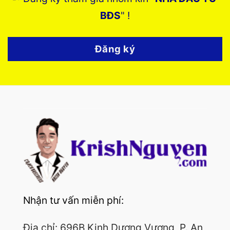
BĐS
" !
Đăng ký
Nhận tư vấn miễn phí:
Địa chỉ: 696B Kinh Dương Vương, P. An