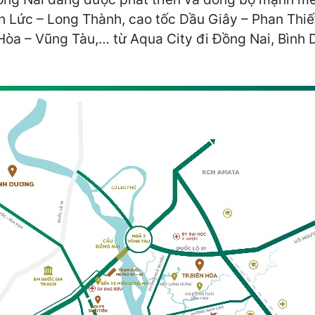
Lức – Long Thành, cao tốc Dầu Giây – Phan Thiết,
n Hòa – Vũng Tàu,… từ Aqua City đi Đồng Nai, Bì