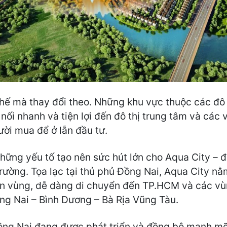
 thế mà thay đổi theo. Những khu vực thuộc các đô 
nối nhanh và tiện lợi đến đô thị trung tâm và các 
ời mua để ở lẫn đầu tư.
 những yếu tố tạo nên sức hút lớn cho Aqua City – đ
 trường. Tọa lạc tại thủ phủ Đồng Nai, Aqua City n
n vùng, dễ dàng di chuyển đến TP.HCM và các vùng
ng Nai – Bình Dương – Bà Rịa Vũng Tàu.
ồng Nai đang được phát triển và đồng bộ mạnh m