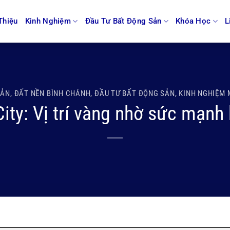
Thiệu
Kinh Nghiệm
Đầu Tư Bất Động Sản
Khóa Học
L
SẢN
,
ĐẤT NỀN BÌNH CHÁNH
,
ĐẦU TƯ BẤT ĐỘNG SẢN
,
KINH NGHIỆM 
ity: Vị trí vàng nhờ sức mạnh 