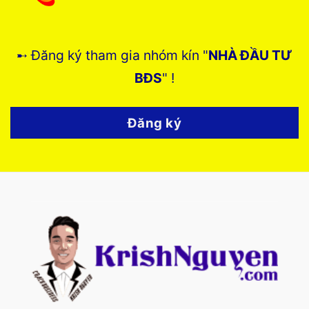
➸ Đăng ký tham gia nhóm kín "
NHÀ ĐẦU TƯ
BĐS
" !
Đăng ký