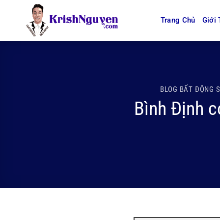
Bỏ
qua
Trang Chủ
Giới 
nội
dung
BLOG BẤT ĐỘNG 
Bình Định c