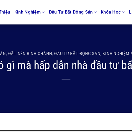
Thiệu
Kinh Nghiệm
Đầu Tư Bất Động Sản
Khóa Học
L
SẢN
,
ĐẤT NỀN BÌNH CHÁNH
,
ĐẦU TƯ BẤT ĐỘNG SẢN
,
KINH NGHIỆM 
ó gì mà hấp dẫn nhà đầu tư b