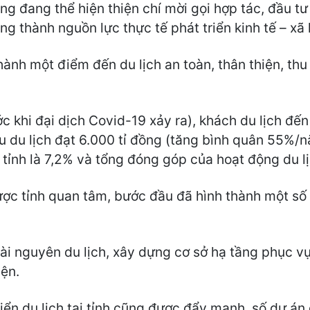
ũng đang thể hiện thiện chí mời gọi hợp tác, đầu tư
g thành nguồn lực thực tế phát triển kinh tế – xã h
thành một điểm đến du lịch an toàn, thân thiện, th
c khi đại dịch Covid-19 xảy ra), khách du lịch đến
 du lịch đạt 6.000 tỉ đồng (tăng bình quân 55%/n
tỉnh là 7,2% và tổng đóng góp của hoạt động du lị
 được tỉnh quan tâm, bước đầu đã hình thành một s
tài nguyên du lịch, xây dựng cơ sở hạ tầng phục vụ
iện.
iển du lịch tại tỉnh cũng được đẩy mạnh, số dự án 