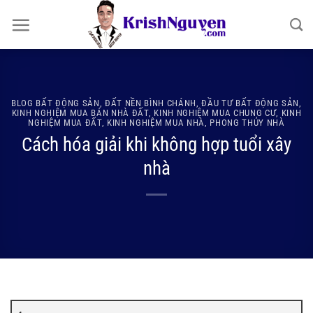
Bỏ
qua
nội
dung
BLOG BẤT ĐỘNG SẢN
,
ĐẤT NỀN BÌNH CHÁNH
,
ĐẦU TƯ BẤT ĐỘNG SẢN
,
KINH NGHIỆM MUA BÁN NHÀ ĐẤT
,
KINH NGHIỆM MUA CHUNG CƯ
,
KINH
NGHIỆM MUA ĐẤT
,
KINH NGHIỆM MUA NHÀ
,
PHONG THỦY NHÀ
Cách hóa giải khi không hợp tuổi xây
nhà