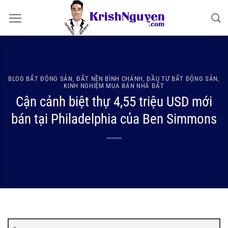
Bỏ
qua
nội
dung
BLOG BẤT ĐỘNG SẢN
,
ĐẤT NỀN BÌNH CHÁNH
,
ĐẦU TƯ BẤT ĐỘNG SẢN
,
KINH NGHIỆM MUA BÁN NHÀ ĐẤT
Cận cảnh biệt thự 4,55 triệu USD mới
bán tại Philadelphia của Ben Simmons