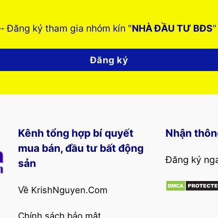
➸ Đăng ký tham gia nhóm kín "
NHÀ ĐẦU TƯ BĐS
"
Đăng ký
Kênh tổng hợp bí quyết
Nhận thôn
mua bán, đầu tư bất động
Đăng ký nga
sản
Về KrishNguyen.Com
Chính sách bảo mật