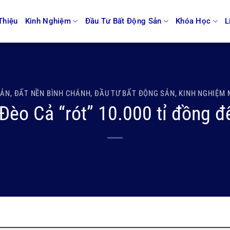
Thiệu
Kinh Nghiệm
Đầu Tư Bất Động Sản
Khóa Học
L
SẢN
,
ĐẤT NỀN BÌNH CHÁNH
,
ĐẦU TƯ BẤT ĐỘNG SẢN
,
KINH NGHIỆM 
èo Cả “rót” 10.000 tỉ đồng để