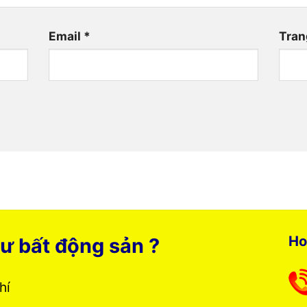
Email
*
Tran
Ho
ư bất động sản ?
phí