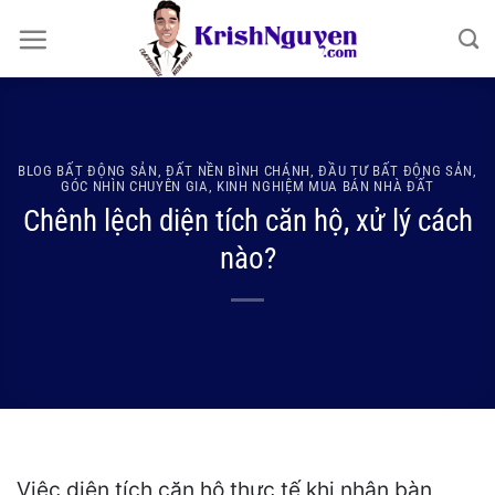
Bỏ
qua
nội
dung
BLOG BẤT ĐỘNG SẢN
,
ĐẤT NỀN BÌNH CHÁNH
,
ĐẦU TƯ BẤT ĐỘNG SẢN
,
GÓC NHÌN CHUYÊN GIA
,
KINH NGHIỆM MUA BÁN NHÀ ĐẤT
Chênh lệch diện tích căn hộ, xử lý cách
nào?
Việc diện tích căn hộ thực tế khi nhận bàn