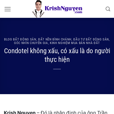
Bỏ
qua
nội
dung
BLOG BẤT ĐỘNG SẢN
,
ĐẤT NỀN BÌNH CHÁNH
,
ĐẦU TƯ BẤT ĐỘNG SẢN
,
GÓC NHÌN CHUYÊN GIA
,
KINH NGHIỆM MUA BÁN NHÀ ĐẤT
Condotel không xấu, có xấu là do người
thực hiện
Krish Nguyen
– Đó là nhận định của ông Trần