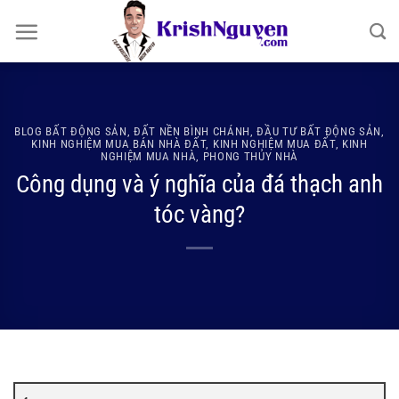
Bỏ
qua
nội
dung
BLOG BẤT ĐỘNG SẢN
,
ĐẤT NỀN BÌNH CHÁNH
,
ĐẦU TƯ BẤT ĐỘNG SẢN
,
KINH NGHIỆM MUA BÁN NHÀ ĐẤT
,
KINH NGHIỆM MUA ĐẤT
,
KINH
NGHIỆM MUA NHÀ
,
PHONG THỦY NHÀ
Công dụng và ý nghĩa của đá thạch anh
tóc vàng?