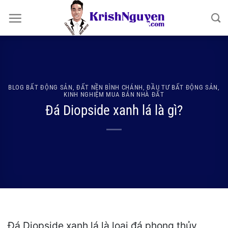
Bỏ
qua
nội
dung
BLOG BẤT ĐỘNG SẢN
,
ĐẤT NỀN BÌNH CHÁNH
,
ĐẦU TƯ BẤT ĐỘNG SẢN
,
KINH NGHIỆM MUA BÁN NHÀ ĐẤT
Đá Diopside xanh lá là gì?
Đá Diopside xanh lá là loại đá phong thủy