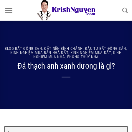
Bỏ
qua
nội
dung
BLOG BẤT ĐỘNG SẢN
,
ĐẤT NỀN BÌNH CHÁNH
,
ĐẦU TƯ BẤT ĐỘNG SẢN
,
KINH NGHIỆM MUA BÁN NHÀ ĐẤT
,
KINH NGHIỆM MUA ĐẤT
,
KINH
NGHIỆM MUA NHÀ
,
PHONG THỦY NHÀ
Đá thạch anh xanh dương là gì?