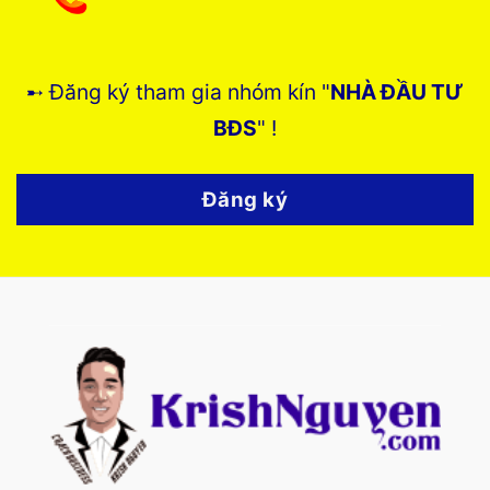
➸ Đăng ký tham gia nhóm kín "
NHÀ ĐẦU TƯ
BĐS
" !
Đăng ký