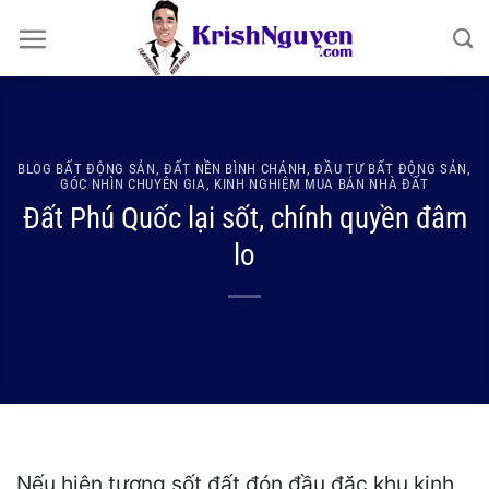
Bỏ
qua
nội
dung
BLOG BẤT ĐỘNG SẢN
,
ĐẤT NỀN BÌNH CHÁNH
,
ĐẦU TƯ BẤT ĐỘNG SẢN
,
GÓC NHÌN CHUYÊN GIA
,
KINH NGHIỆM MUA BÁN NHÀ ĐẤT
Đất Phú Quốc lại sốt, chính quyền đâm
lo
Nếu hiện tượng sốt đất đón đầu đặc khu kinh