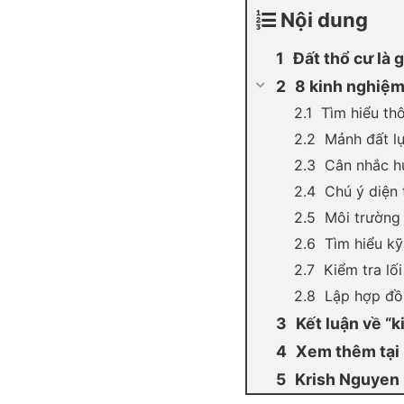
Nội dung
Đất thổ cư là g
8 kinh nghiệm 
Tìm hiểu th
Mảnh đất lự
Cân nhắc h
Chú ý diện 
Môi trường
Tìm hiểu kỹ
Kiểm tra lố
Lập hợp đồ
Kết luận về “k
Xem thêm tại
Krish Nguyen