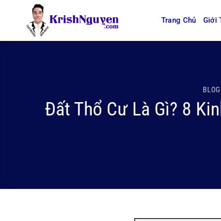
Bỏ
qua
Trang Chủ
Giới 
nội
dung
BLOG
Đất Thổ Cư Là Gì? 8 Kin