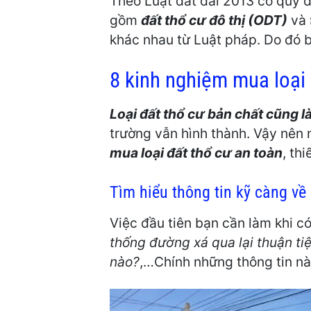
Theo Luật đất đai 2013 có quy đị
gồm
đất thổ cư đô thị (ODT)
và
khác nhau từ Luật pháp. Do đó b
8 kinh nghiệm mua loại đ
Loại đất thổ cư bản chất cũng l
trường vẫn hình thành. Vậy nên 
mua loại đất thổ cư an toàn
, th
Tìm hiểu thông tin kỹ càng v
Việc đầu tiên bạn cần làm khi c
thống đường xá qua lại thuận ti
nào?
,…Chính những thông tin nà