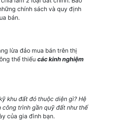
chia làm 2 loại đất chính. Bao
 những chính sách và quy định
ua bán.
ng lừa đảo mua bán trên thị
hông thể thiếu
các kinh nghiệm
 kỹ khu đất đó thuộc diện gì? Hệ
h công trình gần quỹ đất như thế
ày của gia đình bạn.