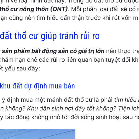
nh về loại hình đất này. Trong đó đất thổ cư được 
thổ cư nông thôn (ONT)
. Mỗi phân loại đất sẽ có
ạn cũng nên tìm hiểu cẩn thận trước khi rót vốn m
ất thổ cư giúp tránh rủi ro
à sản phẩm bất động sản có giá trị lớn
nên thực trạ
nhằm hạn chế các rủi ro liên quan bạn tuyệt đối k
iết yếu sau đây:
ề khu đất dự định mua bán
ó ý định mua một mảnh đất thổ cư là phải
tìm hiểu
ện không? Khu dân sinh nơi đây tốt không? Tiện íc
y tác động không nhỏ tới đời sống sinh hoạt sau n