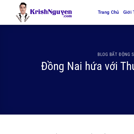
Bỏ
qua
Trang Chủ
Giới 
nội
dung
BLOG BẤT ĐỘNG 
Đồng Nai hứa với Th