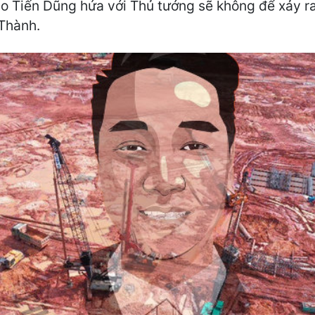
o Tiến Dũng hứa với Thủ tướng sẽ không để xảy r
Thành.