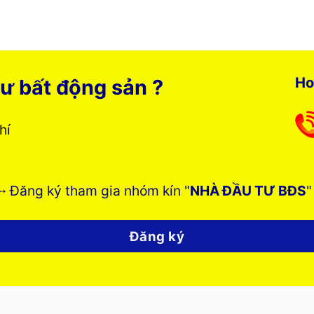
Ho
ư bất động sản ?
phí
➸ Đăng ký tham gia nhóm kín "
NHÀ ĐẦU TƯ BĐS
"
Đăng ký