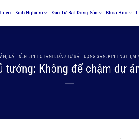
Thiệu
Kinh Nghiệm
Đầu Tư Bất Động Sản
Khóa Học
L
SẢN
,
ĐẤT NỀN BÌNH CHÁNH
,
ĐẦU TƯ BẤT ĐỘNG SẢN
,
KINH NGHIỆM 
ủ tướng: Không để chậm dự á