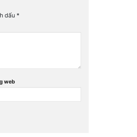
nh dấu
*
g web