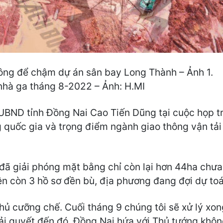
ông để chậm dự án sân bay Long Thành – Ảnh 1.
nhà ga tháng 8-2022 – Ảnh: H.MI
 UBND tỉnh Đồng Nai Cao Tiến Dũng tại cuộc họp t
g quốc gia và trọng điểm ngành giao thông vận tải
 đã giải phóng mặt bằng chỉ còn lại hơn 44ha chư
n còn 3 hồ sơ đền bù, địa phương đang đợi dự toá
chủ cưỡng chế. Cuối tháng 9 chúng tôi sẽ xử lý x
ải quyết đến đó. Đồng Nai hứa với Thủ tướng khô