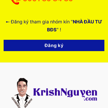
➸ Đăng ký tham gia nhóm kín "
NHÀ ĐẦU TƯ
BĐS
" !
Đăng ký