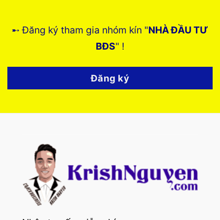
➸ Đăng ký tham gia nhóm kín "
NHÀ ĐẦU TƯ
BĐS
" !
Đăng ký