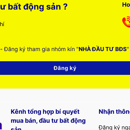
Ho
ư bất động sản ?
phí
➸ Đăng ký tham gia nhóm kín "
NHÀ ĐẦU TƯ BĐS
"
Đăng ký
Kênh tổng hợp bí quyết
Nhận thôn
mua bán, đầu tư bất động
Đăng ký nga
sản