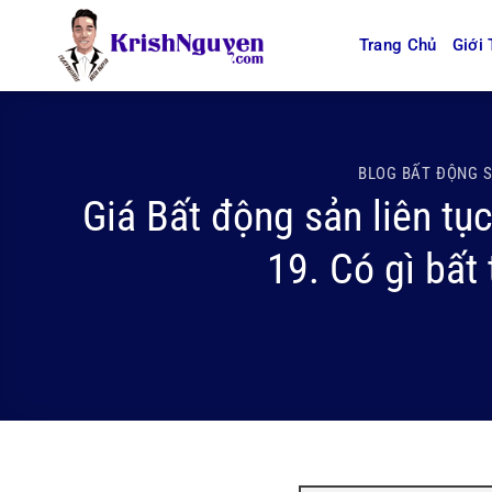
Bỏ
qua
Trang Chủ
Giới 
nội
dung
BLOG BẤT ĐỘNG 
Giá Bất động sản liên tụ
19. Có gì bất