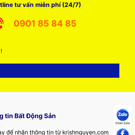
tline tư vấn miễn phí (24/7)
0901 85 84 85
 !
g tin Bất Động Sản
Chát Zalo
y để nhận thông tin từ krishnguyen.com