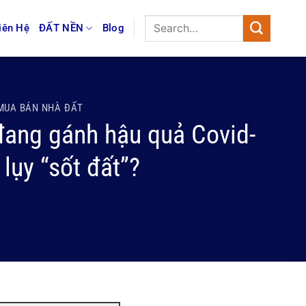
iên Hệ
ĐẤT NỀN
Blog
MUA BÁN NHÀ ĐẤT
 đang gánh hậu quả Covid-
lụy “sốt đất”?