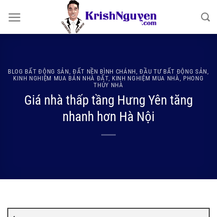
Bỏ
qua
nội
dung
BLOG BẤT ĐỘNG SẢN
,
ĐẤT NỀN BÌNH CHÁNH
,
ĐẦU TƯ BẤT ĐỘNG SẢN
,
KINH NGHIỆM MUA BÁN NHÀ ĐẤT
,
KINH NGHIỆM MUA NHÀ
,
PHONG
THỦY NHÀ
Giá nhà thấp tầng Hưng Yên tăng
nhanh hơn Hà Nội