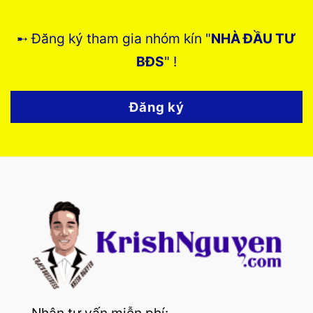
➸ Đăng ký tham gia nhóm kín "
NHÀ ĐẦU TƯ
BĐS
" !
Đăng ký
Nhận tư vấn miễn phí: