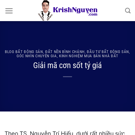
Bỏ
qua
nội
dung
BLOG BẤT ĐỘNG SẢN
,
ĐẤT NỀN BÌNH CHÁNH
,
ĐẦU TƯ BẤT ĐỘNG SẢN
,
GÓC NHÌN CHUYÊN GIA
,
KINH NGHIỆM MUA BÁN NHÀ ĐẤT
Giải mã cơn sốt tỷ giá
Theo TS. Nguyễn Trí Hiếu, dưới rất nhiều sức