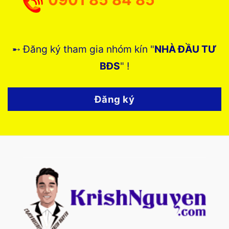
➸ Đăng ký tham gia nhóm kín "
NHÀ ĐẦU TƯ
BĐS
" !
Đăng ký