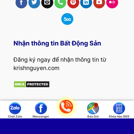
Nhận thông tin Bất Động Sản
Đăng ký ngay để nhận thông tin từ
krishnguyen.com
Copyright 2026 ©
Coach Business Krish Nguyễn
Chát Zalo
Messenger
Báo Giá
Khóa Học BĐS
| Kênh tổng hợp bí quyết mua bán, đầu tư bất
động sản