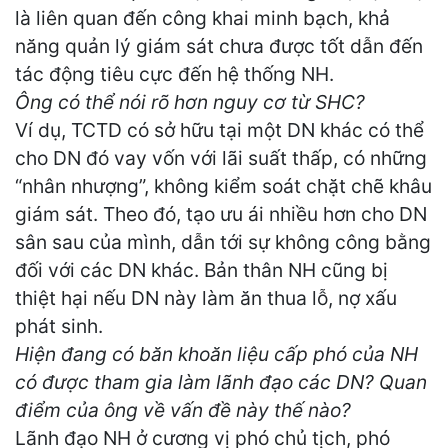
là liên quan đến công khai minh bạch, khả
năng quản lý giám sát chưa được tốt dẫn đến
tác động tiêu cực đến hệ thống NH.
Ông có thể nói rõ hơn nguy cơ từ SHC?
Ví dụ, TCTD có sở hữu tại một DN khác có thể
cho DN đó vay vốn với lãi suất thấp, có những
“nhân nhượng”, không kiểm soát chặt chẽ khâu
giám sát. Theo đó, tạo ưu ái nhiều hơn cho DN
sân sau của mình, dẫn tới sự không công bằng
đối với các DN khác. Bản thân NH cũng bị
thiệt hại nếu DN này làm ăn thua lỗ, nợ xấu
phát sinh.
Hiện đang có băn khoăn liệu cấp phó của NH
có được tham gia làm lãnh đạo các DN? Quan
điểm của ông về vấn đề này thế nào?
Lãnh đạo NH ở cương vị phó chủ tịch, phó