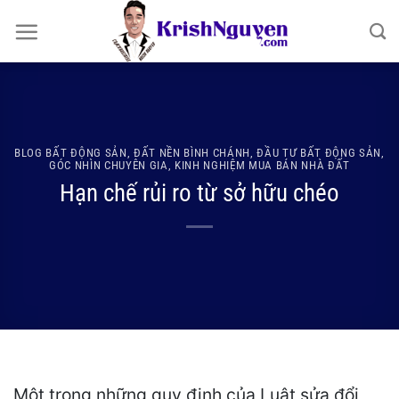
Bỏ
qua
nội
dung
BLOG BẤT ĐỘNG SẢN
,
ĐẤT NỀN BÌNH CHÁNH
,
ĐẦU TƯ BẤT ĐỘNG SẢN
,
GÓC NHÌN CHUYÊN GIA
,
KINH NGHIỆM MUA BÁN NHÀ ĐẤT
Hạn chế rủi ro từ sở hữu chéo
Một trong những quy định của Luật sửa đổi,