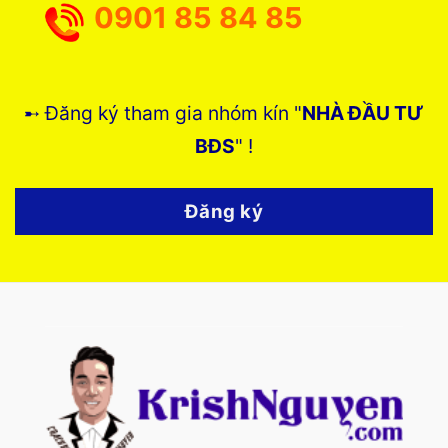
0901 85 84 85
➸ Đăng ký tham gia nhóm kín "
NHÀ ĐẦU TƯ
BĐS
" !
Đăng ký