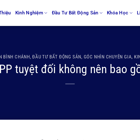
Thiệu
Kinh Nghiệm
Đầu Tư Bất Động Sản
Khóa Học
L
N BÌNH CHÁNH
,
ĐẦU TƯ BẤT ĐỘNG SẢN
,
GÓC NHÌN CHUYÊN GIA
,
KI
PP tuyệt đối không nên bao 