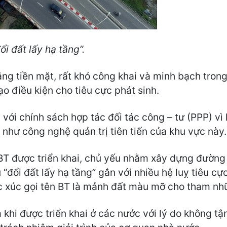
i đất lấy hạ tầng”.
ằng tiền mặt, rất khó công khai và minh bạch tron
ạo điều kiện cho tiêu cực phát sinh.
với chính sách hợp tác đối tác công – tư (PPP) vì 
 như công nghệ quản trị tiên tiến của khu vực này.
BT được triển khai, chủ yếu nhằm xây dựng đường gi
u “đổi đất lấy hạ tầng” gắn với nhiều hệ luỵ tiêu 
ức xúc gọi tên BT là mảnh đất màu mỡ cho tham nh
 khi được triển khai ở các nước với lý do không tậ