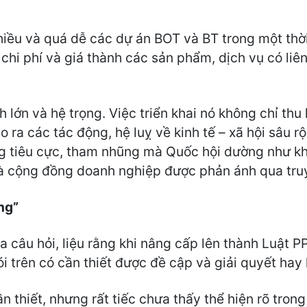
 nhiều và quá dễ các dự án BOT và BT trong một thờ
 chi phí và giá thành các sản phẩm, dịch vụ có liê
 lớn và hệ trọng. Việc triển khai nó không chỉ thu
o ra các tác động, hệ luỵ về kinh tế – xã hội sâu
g tiêu cực, tham nhũng mà Quốc hội dường như khô
à cộng đồng doanh nghiệp được phản ánh qua tru
ầng”
 ra câu hỏi, liệu rằng khi nâng cấp lên thành Luật 
ói trên có cần thiết được đề cập và giải quyết hay
ần thiết, nhưng rất tiếc chưa thấy thể hiện rõ tron