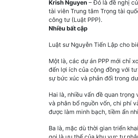
Krish Nguyen
– Đó là đề nghị c
tài viên Trung tâm Trọng tài qu
công tư (Luật PPP).
Nhiều bất cập
Luật sư Nguyễn Tiến Lập cho biế
Một là, các dự án PPP mới chỉ x
đến lợi ích của cộng đồng với t
sự bức xúc và phản đối trong dư 
Hai là, nhiều vấn đề quan trọng
và phân bổ nguồn vốn, chi phí và
được làm minh bạch, tiềm ẩn nhi
Ba là, mặc dù thời gian triển kh
gọi là ưu thế của khu vực tư nh