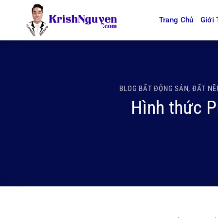
Bỏ
qua
Trang Chủ
Giới 
nội
dung
BLOG BẤT ĐỘNG SẢN
,
ĐẤT NỀ
Hình thức P