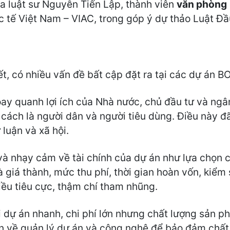
ủa luật sư Nguyễn Tiến Lập, thành viên
văn phòng
ốc tế Việt Nam – VIAC, trong góp ý dự thảo Luật Đ
t, có nhiều vấn đề bất cập đặt ra tại các dự án BO
oay quanh lợi ích của Nhà nước, chủ đầu tư và ng
ư cách là người dân và người tiêu dùng. Điều này 
luận và xã hội.
 và nhạy cảm về tài chính của dự án như lựa chọn 
 giá thành, mức thu phí, thời gian hoàn vốn, kiểm
ều tiêu cực, thậm chí tham nhũng.
ai dự án nhanh, chi phí lớn nhưng chất lượng sản p
ân về quản lý dự án và công nghệ để bảo đảm chất