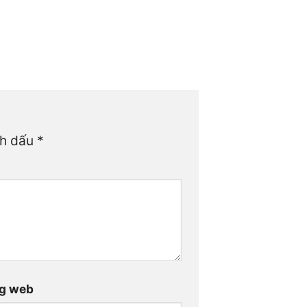
nh dấu
*
g web