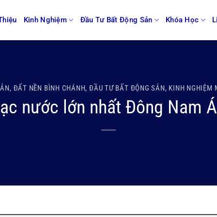
Thiệu
Kinh Nghiệm
Đầu Tư Bất Động Sản
Khóa Học
L
SẢN
,
ĐẤT NỀN BÌNH CHÁNH
,
ĐẦU TƯ BẤT ĐỘNG SẢN
,
KINH NGHIỆM 
ạc nước lớn nhất Đông Nam Á 