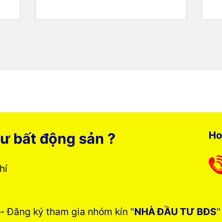
Ho
ư bất động sản ?
phí
➸ Đăng ký tham gia nhóm kín "
NHÀ ĐẦU TƯ BĐS
"