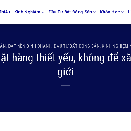
Thiệu
Kinh Nghiệm
Đầu Tư Bất Động Sản
Khóa Học
L
SẢN
,
ĐẤT NỀN BÌNH CHÁNH
,
ĐẦU TƯ BẤT ĐỘNG SẢN
,
KINH NGHIỆM 
ặt hàng thiết yếu, không để x
giới