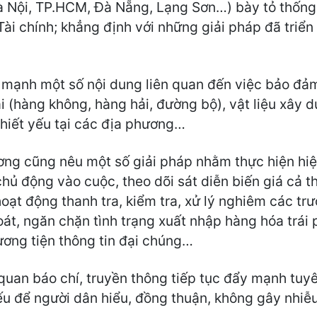
Hà Nội, TP.HCM, Đà Nẵng, Lạng Sơn…) bày tỏ thống 
ài chính; khẳng định với những giải pháp đã triển
n mạnh một số nội dung liên quan đến việc bảo đả
i (hàng không, hàng hải, đường bộ), vật liệu xây dự
hiết yếu tại các địa phương…
ơng cũng nêu một số giải pháp nhằm thực hiện hiệ
c chủ động vào cuộc, theo dõi sát diễn biến giá cả 
ạt động thanh tra, kiểm tra, xử lý nghiêm các tr
oát, ngăn chặn tình trạng xuất nhập hàng hóa trái 
ương tiện thông tin đại chúng…
quan báo chí, truyền thông tiếp tục đẩy mạnh tuy
ếu để người dân hiểu, đồng thuận, không gây nhiễu