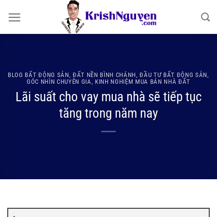
Bỏ
qua
nội
dung
BLOG BẤT ĐỘNG SẢN
,
ĐẤT NỀN BÌNH CHÁNH
,
ĐẦU TƯ BẤT ĐỘNG SẢN
,
GÓC NHÌN CHUYÊN GIA
,
KINH NGHIỆM MUA BÁN NHÀ ĐẤT
Lãi suất cho vay mua nhà sẽ tiếp tục
tăng trong năm nay