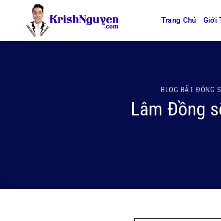
Bỏ
qua
Trang Chủ
Giới 
nội
dung
BLOG BẤT ĐỘNG 
Lâm Đồng sẽ