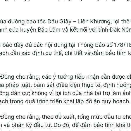
 của đường cao tốc Dầu Giây – Liên Khương, lợi t
anh của huyện Bảo Lâm và kết nối với tỉnh Đăk Nô
ảm bảo đầy đủ các nội dung tại Thông báo số 178
ch cần xác định cụ thể, chi tiết và đảm bảo tính khả
Đồng cho rằng, các ý tưởng tiếp nhận cần được ch
a pháp luật, bám sát điều kiện thực tế, định hướn
ng dân cư; không vì lợi ích của nhà tài trợ làm ản
ch trong quá trình triển khai lập đồ án quy hoạch.
Đồng cho rằng, theo đề xuất, tổng mức đầu tư ch
 và phân kỳ đầu tư. Do đó, để đảm bảo tính khả th