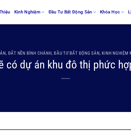
Thiệu
Kinh Nghiệm
Đầu Tư Bất Động Sản
Khóa Học
L
SẢN
,
ĐẤT NỀN BÌNH CHÁNH
,
ĐẦU TƯ BẤT ĐỘNG SẢN
,
KINH NGHIỆM 
 có dự án khu đô thị phức hợ