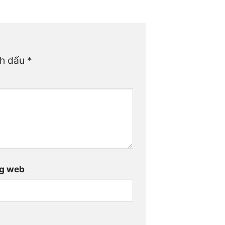
nh dấu
*
g web