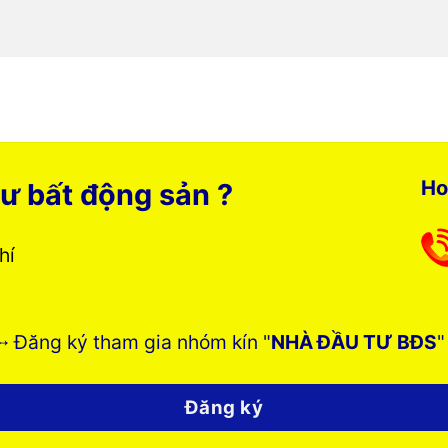
Ho
ư bất động sản ?
phí
➸ Đăng ký tham gia nhóm kín "
NHÀ ĐẦU TƯ BĐS
"
Đăng ký