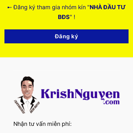
➸ Đăng ký tham gia nhóm kín "
NHÀ ĐẦU TƯ
BĐS
" !
Đăng ký
Nhận tư vấn miễn phí: