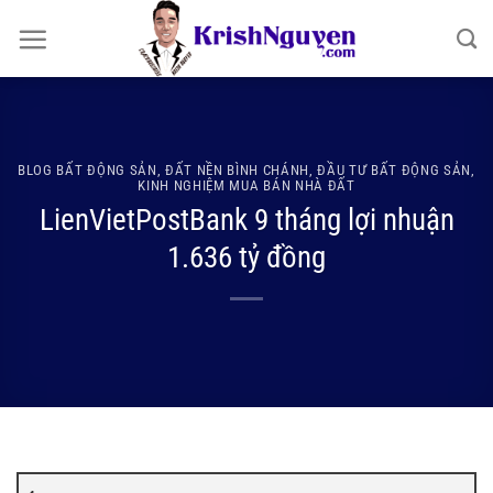
Bỏ
qua
nội
dung
BLOG BẤT ĐỘNG SẢN
,
ĐẤT NỀN BÌNH CHÁNH
,
ĐẦU TƯ BẤT ĐỘNG SẢN
,
KINH NGHIỆM MUA BÁN NHÀ ĐẤT
LienVietPostBank 9 tháng lợi nhuận
1.636 tỷ đồng