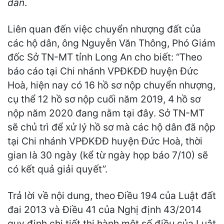
dân
.
Liên quan đến việc chuyển nhượng đất của
các hộ dân, ông Nguyễn Văn Thông, Phó Giám
đốc Sở TN-MT tỉnh Long An cho biết: “Theo
báo cáo tại Chi nhánh VPĐKĐĐ huyện Đức
Hoà, hiện nay có 16 hồ sơ nộp chuyển nhượng,
cụ thể 12 hồ sơ nộp cuối năm 2019, 4 hồ sơ
nộp năm 2020 đang nằm tại đây. Sở TN-MT
sẽ chủ trì để xử lý hồ sơ mà các hộ dân đã nộp
tại Chi nhánh VPĐKĐĐ huyện Đức Hoà, thời
gian là 30 ngày (kể từ ngày họp báo 7/10) sẽ
có kết quả giải quyết”.
Trả lời về nội dung, theo Điều 194 của Luật đất
đai 2013 và Điều 41 của Nghị định 43/2014
quy định chi tiết thi hành một số điều của Luật