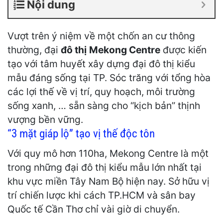
Nội dung
Vượt trên ý niệm về một chốn an cư thông
thường, đại
đô thị
Mekong Centre
được kiến
tạo với tâm huyết xây dựng đại đô thị kiểu
mẫu đáng sống tại TP. Sóc trăng với tổng hòa
các lợi thế về vị trí, quy hoạch, môi trường
sống xanh, … sẵn sàng cho “kịch bản” thịnh
vượng bền vững.
“3 mặt giáp lộ” tạo vị thế độc tôn
Với quy mô hơn 110ha, Mekong Centre là một
trong những đại đô thị kiểu mẫu lớn nhất tại
khu vực miền Tây Nam Bộ hiện nay. Sở hữu vị
trí chiến lược khi cách TP.HCM và sân bay
Quốc tế Cần Thơ chỉ vài giờ di chuyển.