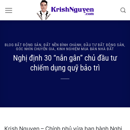
Bỏ
qua
nội
dung
BLOG BẤT ĐỘNG SẢN
,
ĐẤT NỀN BÌNH CHÁNH
,
ĐẦU TƯ BẤT ĐỘNG SẢN
,
GÓC NHÌN CHUYÊN GIA
,
KINH NGHIỆM MUA BÁN NHÀ ĐẤT
Nghị định 30 “nắn gân” chủ đầu tư
chiếm dụng quỹ bảo trì
Krish Nguyen – Chính phủ vừa ban hành Nghị