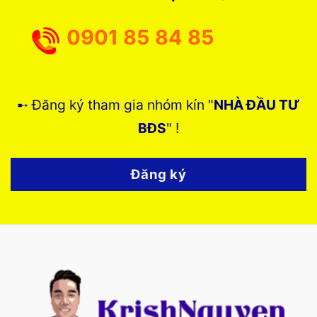
0901 85 84 85
➸ Đăng ký tham gia nhóm kín "
NHÀ ĐẦU TƯ
BĐS
" !
Đăng ký