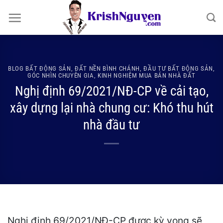
Bỏ
qua
nội
dung
BLOG BẤT ĐỘNG SẢN
,
ĐẤT NỀN BÌNH CHÁNH
,
ĐẦU TƯ BẤT ĐỘNG SẢN
,
GÓC NHÌN CHUYÊN GIA
,
KINH NGHIỆM MUA BÁN NHÀ ĐẤT
Nghị định 69/2021/NĐ-CP về cải tạo,
xây dựng lại nhà chung cư: Khó thu hút
nhà đầu tư
Nghị định 69/2021/NĐ-CP được kỳ vọng sẽ