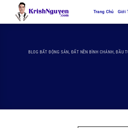
Bỏ
qua
Trang Chủ
Giới 
nội
dung
BLOG BẤT ĐỘNG SẢN
,
ĐẤT NỀN BÌNH CHÁNH
,
ĐẦU T