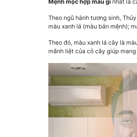
Mệnh mộc hợp màu gì
nhất là c
Theo ngũ hành tương sinh, Thủ
màu xanh lá (màu bản mệnh); m
Theo đó, màu xanh lá cây là màu
mãnh liệt của cỏ cây giúp mang l