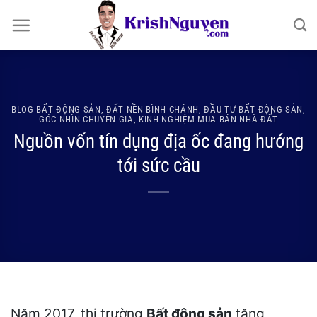
Bỏ
qua
nội
dung
BLOG BẤT ĐỘNG SẢN
,
ĐẤT NỀN BÌNH CHÁNH
,
ĐẦU TƯ BẤT ĐỘNG SẢN
,
GÓC NHÌN CHUYÊN GIA
,
KINH NGHIỆM MUA BÁN NHÀ ĐẤT
Nguồn vốn tín dụng địa ốc đang hướng
tới sức cầu
Năm 2017, thị trường
Bất động sản
tăng