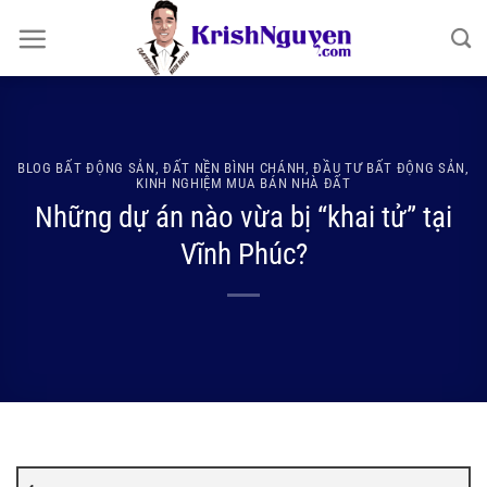
Bỏ
qua
nội
dung
BLOG BẤT ĐỘNG SẢN
,
ĐẤT NỀN BÌNH CHÁNH
,
ĐẦU TƯ BẤT ĐỘNG SẢN
,
KINH NGHIỆM MUA BÁN NHÀ ĐẤT
Những dự án nào vừa bị “khai tử” tại
Vĩnh Phúc?