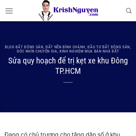
Bỏ
qua
nội
dung
BLOG BẤT ĐỘNG SẢN
,
ĐẤT NỀN BÌNH CHÁNH
,
ĐẦU TƯ BẤT ĐỘNG SẢN
,
GÓC NHÌN CHUYÊN GIA
,
KINH NGHIỆM MUA BÁN NHÀ ĐẤT
Sửa quy hoạch để trị kẹt xe khu Đông
TP.HCM
Đang có chủ trương cho tăng dân số ở khu