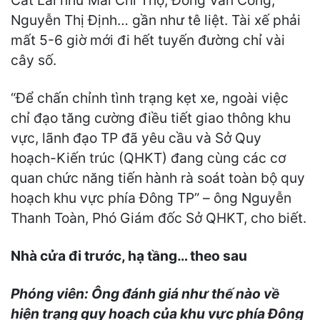
Cát Lái như Mai Chí Thọ, Đồng Văn Cống,
Nguyễn Thị Định… gần như tê liệt. Tài xế phải
mất 5-6 giờ mới đi hết tuyến đường chỉ vài
cây số.
“Để chấn chỉnh tình trạng kẹt xe, ngoài việc
chỉ đạo tăng cường điều tiết giao thông khu
vực, lãnh đạo TP đã yêu cầu và Sở Quy
hoạch-Kiến trúc (QHKT) đang cùng các cơ
quan chức năng tiến hành rà soát toàn bộ quy
hoạch khu vực phía Đông TP” – ông Nguyễn
Thanh Toàn, Phó Giám đốc Sở QHKT, cho biết.
Nhà cửa đi trước, hạ tầng… theo sau
Phóng viên: Ông đánh giá như thế nào về
hiện trạng quy hoạch của khu vực phía Đông