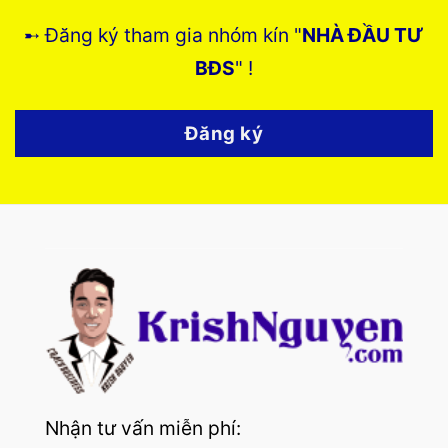
➸ Đăng ký tham gia nhóm kín "
NHÀ ĐẦU TƯ
BĐS
" !
Đăng ký
Nhận tư vấn miễn phí: