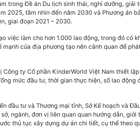
ằm trong Đề án Du lịch sinh thái, nghỉ dưỡng, giải
năm 2025, tầm nhìn đến năm 2030 và Phương án bả
ên, giai đoạn 2021 – 2030.
ạo việc làm cho hơn 1.000 lao động, trong đó có 
ế mạnh của địa phương tạo nên cảnh quan để phát t
 Công ty Cổ phần KinderWorld Việt Nam thiết lập d
ổng mức đầu tư, thời gian thực hiện, số lao động 
iến đầu tư và Thương mại tỉnh, Sở Kế hoạch và Đầ
 sở, ngành, đơn vị liên quan quan hướng dẫn, giới 
ước thủ tục xây dựng dự án chi tiết, cụ thể theo