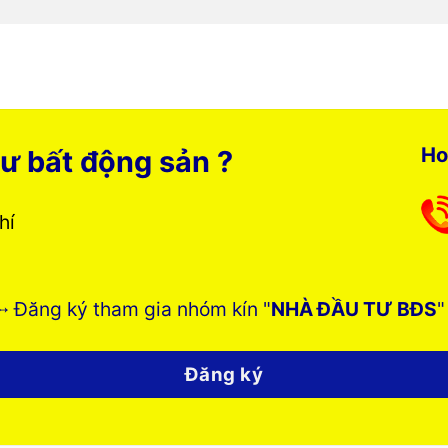
Ho
ư bất động sản ?
phí
➸ Đăng ký tham gia nhóm kín "
NHÀ ĐẦU TƯ BĐS
"
Đăng ký