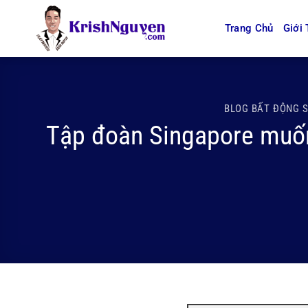
Bỏ
qua
Trang Chủ
Giới 
nội
dung
BLOG BẤT ĐỘNG 
Tập đoàn Singapore muốn 