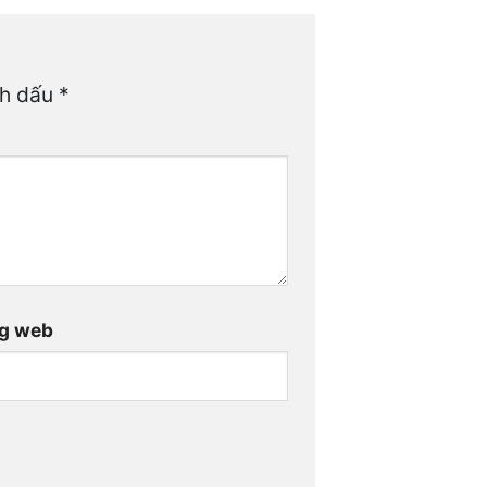
nh dấu
*
g web