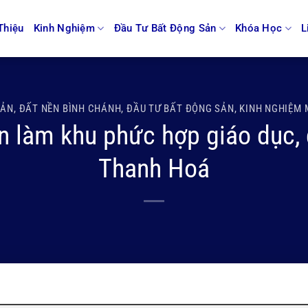
Thiệu
Kinh Nghiệm
Đầu Tư Bất Động Sản
Khóa Học
L
SẢN
,
ĐẤT NỀN BÌNH CHÁNH
,
ĐẦU TƯ BẤT ĐỘNG SẢN
,
KINH NGHIỆM 
làm khu phức hợp giáo dục, du
Thanh Hoá