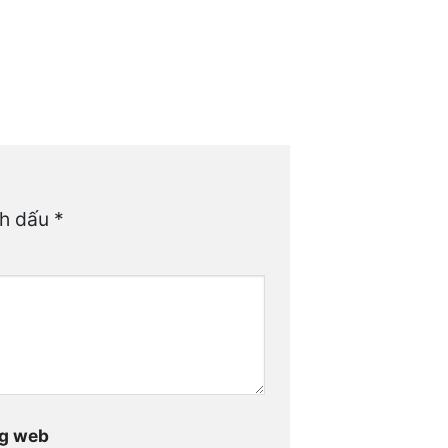
nh dấu
*
g web