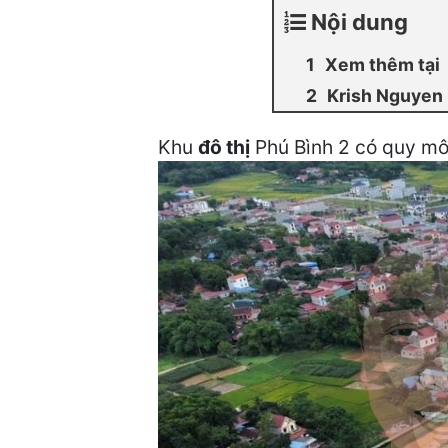
Nội dung
Xem thêm tại
Krish Nguyen
Khu
đô thị
Phú Bình 2 có quy mô 