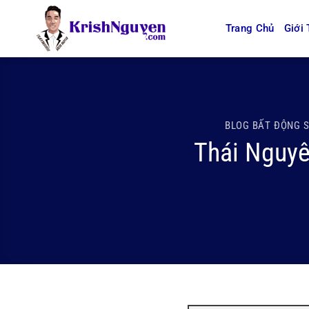
Bỏ
qua
Trang Chủ
Giới 
nội
dung
BLOG BẤT ĐỘNG 
Thái Nguyê