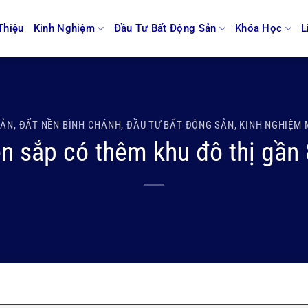
Thiệu
Kinh Nghiệm
Đầu Tư Bất Động Sản
Khóa Học
L
SẢN
,
ĐẤT NỀN BÌNH CHÁNH
,
ĐẦU TƯ BẤT ĐỘNG SẢN
,
KINH NGHIỆM 
n sắp có thêm khu đô thị gần 