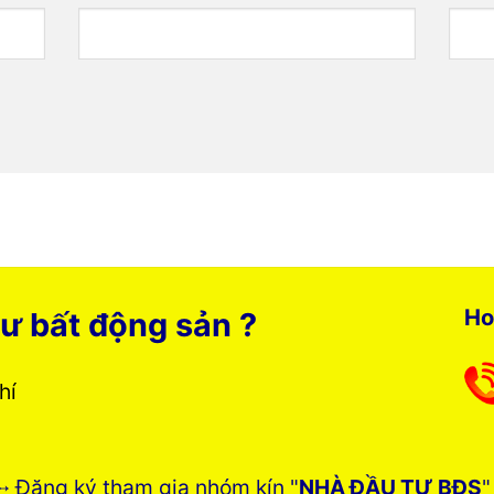
Ho
ư bất động sản ?
phí
➸ Đăng ký tham gia nhóm kín "
NHÀ ĐẦU TƯ BĐS
"