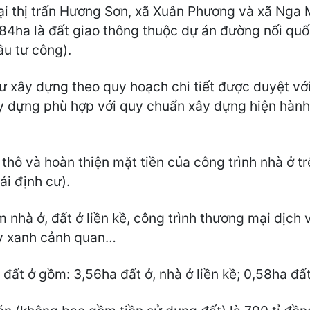
ại thị trấn Hương Sơn, xã Xuân Phương và xã Nga M
 4,84ha là đất giao thông thuộc dự án đường nối qu
ầu tư công).
 xây dựng theo quy hoạch chi tiết được duyệt với s
xây dựng phù hợp với quy chuẩn xây dựng hiện hàn
hô và hoàn thiện mặt tiền của công trình nhà ở tr
ái định cư).
nhà ở, đất ở liền kề, công trình thương mại dịch 
ây xanh cảnh quan…
ất ở gồm: 3,56ha đất ở, nhà ở liền kề; 0,58ha đất 