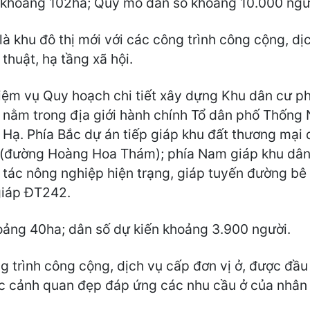
 khoảng 102ha; Quy mô dân số khoảng 10.000 ngư
à khu đô thị mới với các công trình công cộng, dị
thuật, hạ tầng xã hội.
iệm vụ Quy hoạch chi tiết xây dựng Khu dân cư ph
 nằm trong địa giới hành chính Tổ dân phố Thống 
 Hạ. Phía Bắc dự án tiếp giáp khu đất thương mại 
(đường Hoàng Hoa Thám); phía Nam giáp khu dân 
tác nông nghiệp hiện trạng, giáp tuyến đường bê 
giáp ĐT242.
ảng 40ha; dân số dự kiến khoảng 3.900 người.
g trình công cộng, dịch vụ cấp đơn vị ở, được đầu
trúc cảnh quan đẹp đáp ứng các nhu cầu ở của nhân