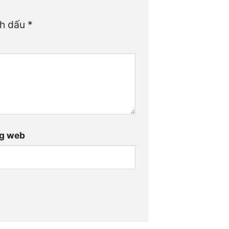
nh dấu
*
g web