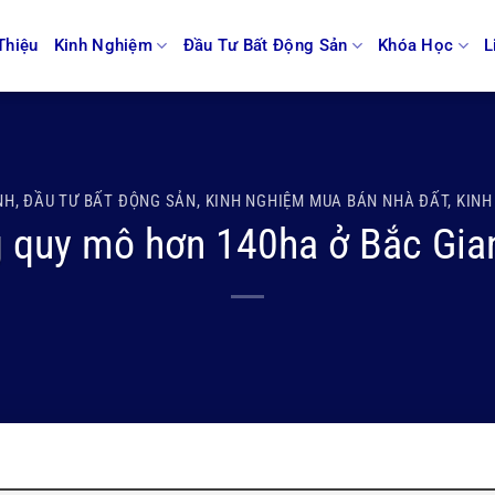
Thiệu
Kinh Nghiệm
Đầu Tư Bất Động Sản
Khóa Học
L
NH
,
ĐẦU TƯ BẤT ĐỘNG SẢN
,
KINH NGHIỆM MUA BÁN NHÀ ĐẤT
,
KINH
g quy mô hơn 140ha ở Bắc Gi