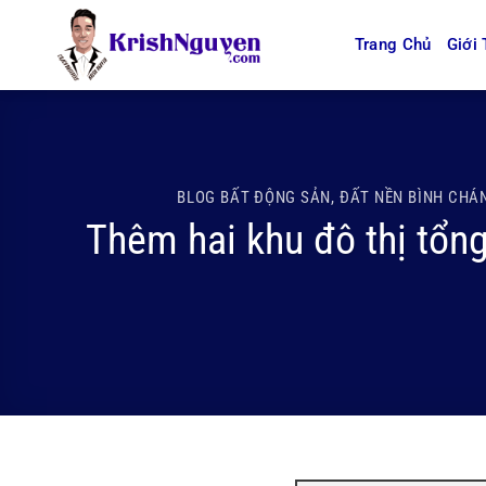
Bỏ
qua
Trang Chủ
Giới 
nội
dung
BLOG BẤT ĐỘNG SẢN
,
ĐẤT NỀN BÌNH CHÁ
Thêm hai khu đô thị tổn