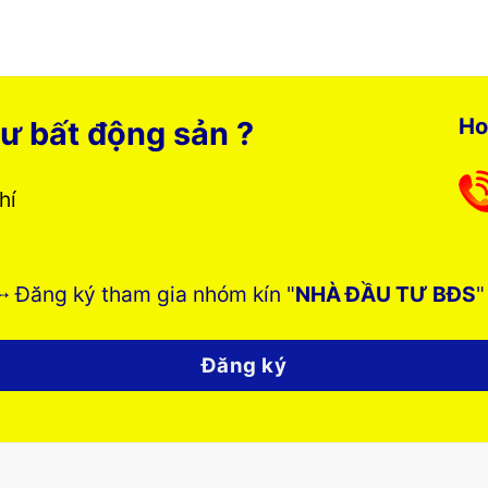
Ho
ư bất động sản ?
phí
➸ Đăng ký tham gia nhóm kín "
NHÀ ĐẦU TƯ BĐS
"
Đăng ký