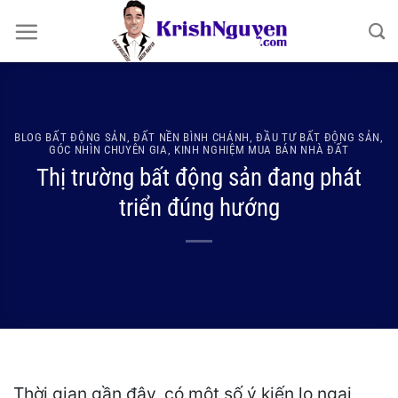
Bỏ
qua
nội
dung
BLOG BẤT ĐỘNG SẢN
,
ĐẤT NỀN BÌNH CHÁNH
,
ĐẦU TƯ BẤT ĐỘNG SẢN
,
GÓC NHÌN CHUYÊN GIA
,
KINH NGHIỆM MUA BÁN NHÀ ĐẤT
Thị trường bất động sản đang phát
triển đúng hướng
Thời gian gần đây, có một số ý kiến lo ngại