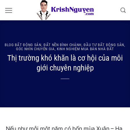
Bỏ
qua
nội
dung
BLOG BẤT ĐỘNG SẢN
,
ĐẤT NỀN BÌNH CHÁNH
,
ĐẦU TƯ BẤT ĐỘNG SẢN
,
GÓC NHÌN CHUYÊN GIA
,
KINH NGHIỆM MUA BÁN NHÀ ĐẤT
Thị trường khó khăn là cơ hội của môi
giới chuyên nghiệp
Nếu như mỗi một năm có bốn mùa Xuân – Hạ