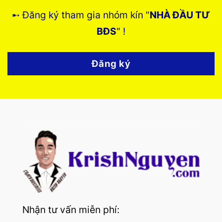
➸ Đăng ký tham gia nhóm kín "
NHÀ ĐẦU TƯ
BĐS
" !
Đăng ký
Nhận tư vấn miễn phí: