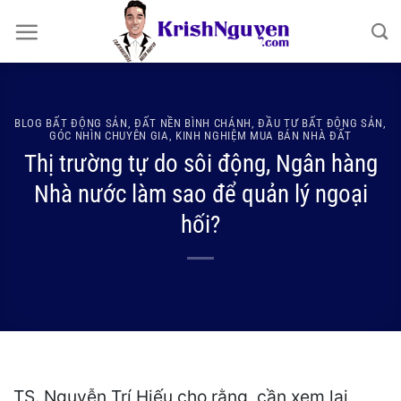
Bỏ
qua
nội
dung
BLOG BẤT ĐỘNG SẢN
,
ĐẤT NỀN BÌNH CHÁNH
,
ĐẦU TƯ BẤT ĐỘNG SẢN
,
GÓC NHÌN CHUYÊN GIA
,
KINH NGHIỆM MUA BÁN NHÀ ĐẤT
Thị trường tự do sôi động, Ngân hàng
Nhà nước làm sao để quản lý ngoại
hối?
TS. Nguyễn Trí Hiếu cho rằng, cần xem lại