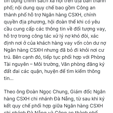
tín dụng chính sách xã hội trên địa bàn thành
phố; nội dung quy chế bao gồm Công an
thành phố hỗ trợ Ngân hàng CSXH, chính
quyền địa phương, hội đoàn thể khi có yêu
cầu cung cấp các thông tin về đối tượng vay,
hỗ trợ trong công tác xử lý nợ khó đòi, xác
định nơi ở của khách hàng vay vốn còn dư nợ
Ngân hàng CSXH nhưng đã bỏ đi khỏi nơi cư
trú. Bên cạnh đó, tiếp tục phối hợp với Phòng
Tài nguyên – Môi trường, Văn phòng đăng ký
đất đai các quận, huyện để tìm kiếm thông
tin…
Theo ông Đoàn Ngọc Chung, Giám đốc Ngân
hàng CSXH chi nhánh Đà Nẵng, từ sau khi ký
kết quy chế phối hợp giữa Ngân hàng CSXH
chi nhánh Đà Nẵng và Công an thành phố,