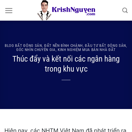
Bỏ
qua
nội
dung
BLOG BẤT ĐỘNG SẢN
,
ĐẤT NỀN BÌNH CHÁNH
,
ĐẦU TƯ BẤT ĐỘNG SẢN
,
GÓC NHÌN CHUYÊN GIA
,
KINH NGHIỆM MUA BÁN NHÀ ĐẤT
Thúc đẩy và kết nối các ngân hàng
trong khu vực
Hiện nay, các NHTM Việt Nam đã phát triển ra