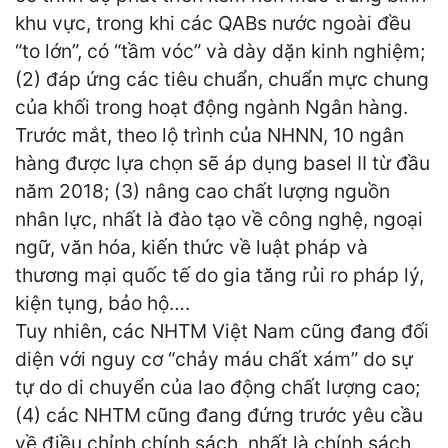
khu vực, trong khi các QABs nước ngoài đều
“to lớn”, có “tầm vóc” và dày dặn kinh nghiệm;
(2) đáp ứng các tiêu chuẩn, chuẩn mực chung
của khối trong hoạt động ngành Ngân hàng.
Trước mắt, theo lộ trình của NHNN, 10 ngân
hàng được lựa chọn sẽ áp dụng basel II từ đầu
năm 2018; (3) nâng cao chất lượng nguồn
nhân lực, nhất là đào tạo về công nghệ, ngoại
ngữ, văn hóa, kiến thức về luật pháp và
thương mại quốc tế do gia tăng rủi ro pháp lý,
kiện tụng, bảo hộ….
Tuy nhiên, các NHTM Việt Nam cũng đang đối
diện với nguy cơ “chảy máu chất xám” do sự
tự do di chuyển của lao động chất lượng cao;
(4) các NHTM cũng đang đứng trước yêu cầu
về điều chỉnh chính sách, nhất là chính sách