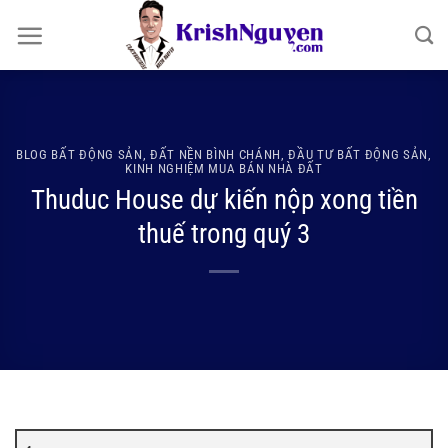
Bỏ
qua
nội
dung
BLOG BẤT ĐỘNG SẢN
,
ĐẤT NỀN BÌNH CHÁNH
,
ĐẦU TƯ BẤT ĐỘNG SẢN
,
KINH NGHIỆM MUA BÁN NHÀ ĐẤT
Thuduc House dự kiến nộp xong tiền
thuế trong quý 3