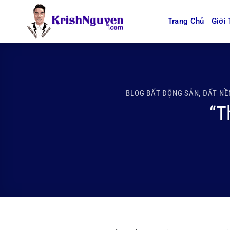
Bỏ
qua
Trang Chủ
Giới 
nội
dung
BLOG BẤT ĐỘNG SẢN
,
ĐẤT NỀ
“T