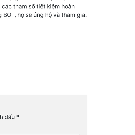
ó, các tham số tiết kiệm hoàn
ng BOT, họ sẽ ủng hộ và tham gia.
nh dấu
*