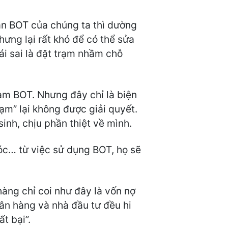
 án BOT của chúng ta thì dường
ưng lại rất khó để có thể sửa
ái sai là đặt trạm nhầm chỗ
rạm BOT. Nhưng đây chỉ là biện
ạm” lại không được giải quyết.
sinh, chịu phần thiệt về mình.
móc… từ việc sử dụng BOT, họ sẽ
hàng chỉ coi như đây là vốn nợ
gân hàng và nhà đầu tư đều hi
t bại”.