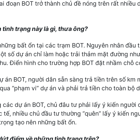
ai đoạn BOT trở thành chủ đề nóng trên rất nhiều 
tình trạng này là gì, thưa ông?
hững bất ổn tại các trạm BOT. Nguyên nhân đầu t
t số dự án chỉ làm hoặc trải thảm mặt đường như 
thu. Điển hình cho trường hợp BOT đặt nhầm chỗ c
ự án BOT, người dân sẵn sàng trả tiền trên số km 
 qua “phạm vi” dự án và phải trả tiền cho toàn bộ d
 các dự án BOT, chủ đâu tư phải lấy ý kiến người 
 tế, nhiều chủ đầu tư thường “quên” lấy ý kiến ng
rọng tạo nên những bất ổn.
 dứt điểm về những tình trạng trên?