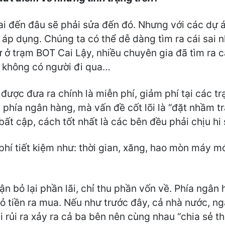
sai đến đâu sẽ phải sửa đến đó. Nhưng với các dự
p dụng. Chúng ta có thể dễ dàng tìm ra cái sai nh
 ở trạm BOT Cai Lậy, nhiều chuyên gia đã tìm ra c
i không có người đi qua…
 được đưa ra chính là miễn phí, giảm phí tại các t
 phía ngân hàng, mà vấn đề cốt lõi là “đặt nhầm tr
bất cập, cách tốt nhất là các bên đều phải chịu hi 
 phí tiết kiệm như: thời gian, xăng, hao mòn máy 
n bỏ lại phần lãi, chỉ thu phần vốn về. Phía ngân 
bỏ tiền ra mua. Nếu như trước đây, cả nhà nước, n
i rủi ra xảy ra cả ba bên nên cùng nhau “chia sẻ thấ