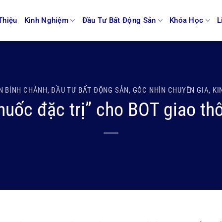
Thiệu
Kinh Nghiệm
Đầu Tư Bất Động Sản
Khóa Học
L
N BÌNH CHÁNH
,
ĐẦU TƯ BẤT ĐỘNG SẢN
,
GÓC NHÌN CHUYÊN GIA
,
KI
huốc đặc trị” cho BOT giao th