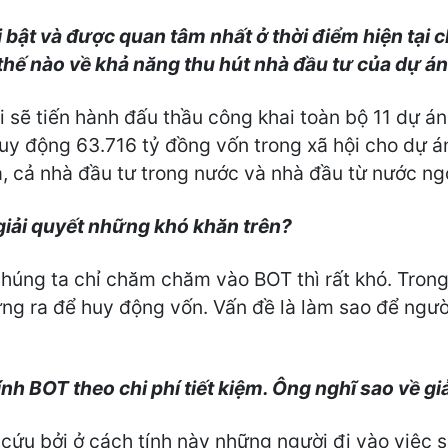
bật và được quan tâm nhất ở thời điểm hiện tại c
hế nào về khả năng thu hút nhà đầu tư của dự á
i sẽ tiến hành đấu thầu công khai toàn bộ 11 dự á
y động 63.716 tỷ đồng vốn trong xã hội cho dự án 
 cả nhà đầu tư trong nước và nhà đầu từ nước ngoà
giải quyết những khó khăn trên?
úng ta chỉ chăm chăm vào BOT thì rất khó. Trong
ng ra để huy động vốn. Vấn đề là làm sao để người
ính BOT theo chi phí tiết kiệm. Ông nghĩ sao về gi
cứu bởi ở cách tính này những người đi vào việc 